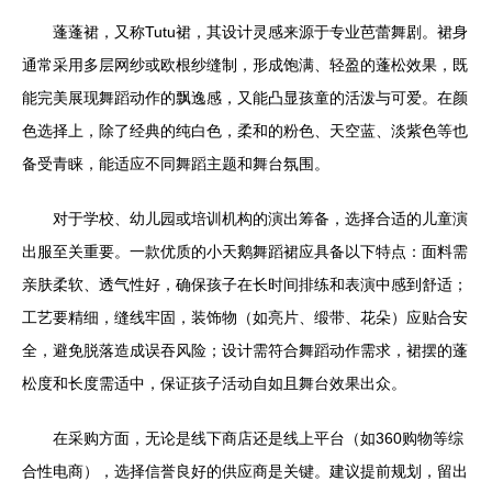
蓬蓬裙，又称Tutu裙，其设计灵感来源于专业芭蕾舞剧。裙身
通常采用多层网纱或欧根纱缝制，形成饱满、轻盈的蓬松效果，既
能完美展现舞蹈动作的飘逸感，又能凸显孩童的活泼与可爱。在颜
色选择上，除了经典的纯白色，柔和的粉色、天空蓝、淡紫色等也
备受青睐，能适应不同舞蹈主题和舞台氛围。
对于学校、幼儿园或培训机构的演出筹备，选择合适的儿童演
出服至关重要。一款优质的小天鹅舞蹈裙应具备以下特点：面料需
亲肤柔软、透气性好，确保孩子在长时间排练和表演中感到舒适；
工艺要精细，缝线牢固，装饰物（如亮片、缎带、花朵）应贴合安
全，避免脱落造成误吞风险；设计需符合舞蹈动作需求，裙摆的蓬
松度和长度需适中，保证孩子活动自如且舞台效果出众。
在采购方面，无论是线下商店还是线上平台（如360购物等综
合性电商），选择信誉良好的供应商是关键。建议提前规划，留出