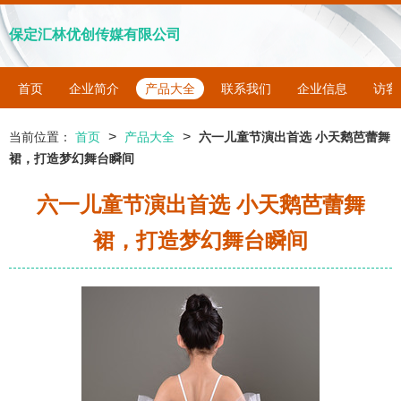
保定汇林优创传媒有限公司
首页
企业简介
产品大全
联系我们
企业信息
访客
>
>
当前位置：
首页
产品大全
六一儿童节演出首选 小天鹅芭蕾舞
裙，打造梦幻舞台瞬间
六一儿童节演出首选 小天鹅芭蕾舞
裙，打造梦幻舞台瞬间