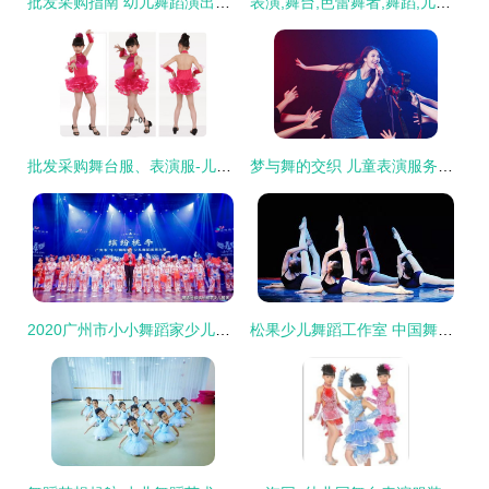
批发采购指南 幼儿舞蹈演出服“蝴蝶飞飞蜜蜂女童纱裙蓬蓬裙”与现代舞表演服务
表演,舞台,芭蕾舞者,舞蹈,儿童正版图片
批发采购舞台服、表演服-儿童吊带舞蹈服装拉丁舞练功服女童少儿拉丁舞裙拉丁舞考级演
梦与舞的交织 儿童表演服务的魅力
2020广州市小小舞蹈家少儿舞蹈美育大赛圆满落幕，儿童舞蹈表演绽放艺术魅力
松果少儿舞蹈工作室 中国舞免费招募，让孩子的夏天与众不同